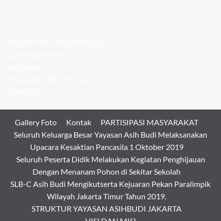
Deposit Pulsa Tanpa Potongan
Slot Deposit Pulsa
slot pulsa
http://206.189.151.151/
NUSA188
Gallery Foto
Kontak
PARTISIPASI MASYARAKAT
Seluruh Keluarga Besar Yayasan Asih Budi Melaksanakan
Upacara Kesaktian Pancasila 1 Oktober 2019
Seluruh Peserta Didik Melakukan Kegiatan Penghijauan
Dengan Menanam Pohon di Sekitar Sekolah
SLB-C Asih Budi Mengikutserta Kejuaran Pekan Paralimpik
Wilayah Jakarta Timur Tahun 2019.
STRUKTUR YAYASAN ASIHBUDI JAKARTA
VISI DAN MISI