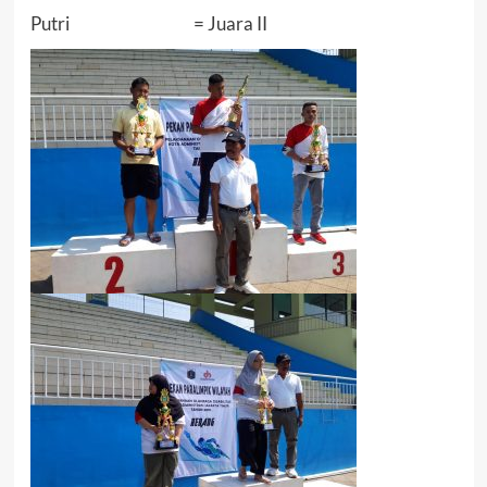
Putri = Juara II